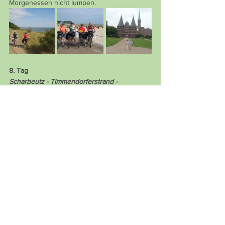
Morgenessen nicht lumpen.
8. Tag
Scharbeutz - Timmendorferstrand - 
Travemünde - Lübeck
37 km, 2.30 Std.
Heute fahren wir bei trockenem Wetter den 
bekannten Stränden der Ostsee entlang. 
Kilometerweit Strandkorb an Strandkorb. 
Meistens leer, da die Temperaturen einfach 
zu kühl sind. In Travemünde fahren die 
grossen Fähren von und nach Skandinavien 
ein und aus. Ein imposanter Anblick. Vor 
Lübeck müssen wir unsere Velos auf einen 
Busanhänger verladen um einen (für Velos 
gesperrten) Tunnel unter dem Fluss zu 