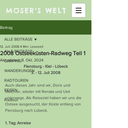
MOSER'S WELT
Beitrag
ALLE BEITRÄGE
12. Juli 2008
4 Min. Lesezeit
ALLE BEITRÄGE
2008 Ostseeküsten-Radweg Teil 1
Aktualisiert:
8. Okt. 2024
CAMPING
Flensburg - Kiel - Lübeck
WANDERUNGEN
3. - 12. Juli 2008
RADTOUREN
Auch dieses Jahr sind wir, Doris und 
REISEN
Melchior, wieder mit Renata und Ueli 
unterwegs. Als Reiseziel haben wir uns die 
Radtour
Ostsee ausgesucht, der Küste entlang von 
Flensburg nach Lübeck.
1. Tag; Anreise