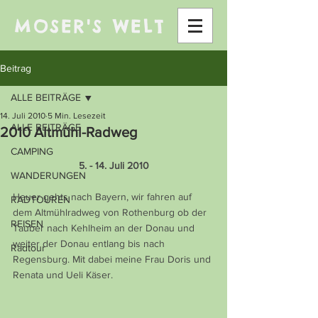
MOSER'S WELT
Beitrag
ALLE BEITRÄGE
14. Juli 2010
5 Min. Lesezeit
ALLE BEITRÄGE
2010 Altmühl-Radweg
CAMPING
5. - 14. Juli 2010
WANDERUNGEN
Heuer gehts nach Bayern, wir fahren auf 
RADTOUREN
dem Altmühlradweg von Rothenburg ob der 
REISEN
Tauber nach Kehlheim an der Donau und 
weiter der Donau entlang bis nach 
Radtour
Regensburg. Mit dabei meine Frau Doris und 
Renata und Ueli Käser.