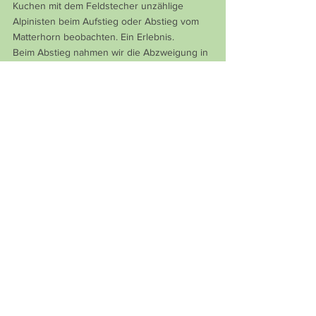
Kuchen mit dem Feldstecher unzählige 
Alpinisten beim Aufstieg oder Abstieg vom 
Matterhorn beobachten. Ein Erlebnis.
Beim Abstieg nahmen wir die Abzweigung in 
Richtung Stafelalp. Nach einigem Suchen 
fanden wir den richtigen Weg und in Zmutt 
trafen wir unsere Frauen im Beizli. Ein Bier 
und etwas zu Essen hatten wir uns nun 
redlich verdient, bevor wir nach Zermatt 
hinunterstiegen und mit der Bahn müde aber 
zufrieden nach Grenchen zurückkehrten.