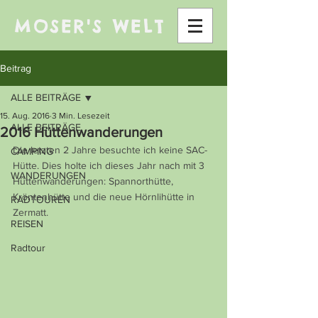
MOSER'S WELT
Beitrag
ALLE BEITRÄGE
15. Aug. 2016
3 Min. Lesezeit
ALLE BEITRÄGE
2016 Hüttenwanderungen
Die letzten 2 Jahre besuchte ich keine SAC-
CAMPING
Hütte. Dies holte ich dieses Jahr nach mit 3 
WANDERUNGEN
Hüttenwanderungen: Spannorthütte, 
Kröntenhütte und die neue Hörnlihütte in 
RADTOUREN
Zermatt.
REISEN
Radtour