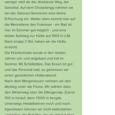
weniger steil als der direkteste Weg, der 
Geissfad. Auf dem Chüeplangg nahmen wir 
bei der Geissen-Sennerein eine kleine 
Erfrischung ein. Weiter oben kommt man auf 
die Moorebene des Fulensee - ein Bad ist 
hier im Sommer gut möglich - und eine 
letzter Aufstieg zur Hütte auf 1903 m ü.M. 
Nach knapp 3 Std. haben wir die Hütte 
erreicht.
Die Kröntenhütte wurde in den letzten 
Jahren um- und angebaut und hat im 
Sommer 86 Schlafplätze. Das Essen ist gut 
und das Personal nett, so geniessen wir 
einen gemütlichen Hüttenabend.
Nach dem Morgenessen nehmen wir den 
Abstieg unter die Füsse. Wir wählen dazu 
den Winterweg über die Ellbogenalp. Zuerst 
100 m hinauf, dann 1'000 m bergab. 
Unterwegs Heidelbeeren noch und noch. 
Irgendwann können wir nicht widerstehen 
und füllen alle Behälter, die wir dabei haben.