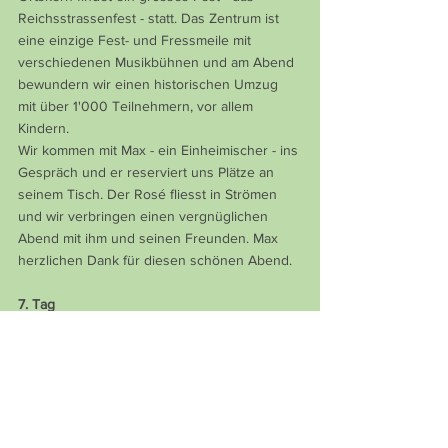
Reichsstrassenfest - statt. Das Zentrum ist 
eine einzige Fest- und Fressmeile mit 
verschiedenen Musikbühnen und am Abend 
bewundern wir einen historischen Umzug 
mit über 1'000 Teilnehmern, vor allem 
Kindern.
Wir kommen mit Max - ein Einheimischer - ins 
Gespräch und er reserviert uns Plätze an 
seinem Tisch. Der Rosé fliesst in Strömen 
und wir verbringen einen vergnüglichen 
Abend mit ihm und seinen Freunden. Max 
herzlichen Dank für diesen schönen Abend.
7. Tag
Donauwörth - Neuburg - Ingolstadt
65 km, 4.15 Std.
Wir erwachen mit einem Brummschädel und 
es sollte ein durstiger Tag werden, nicht nur 
wegen der Hitze! Abwechslungsweise auf 
Natur- oder befestigten Strassen trotzen wir 