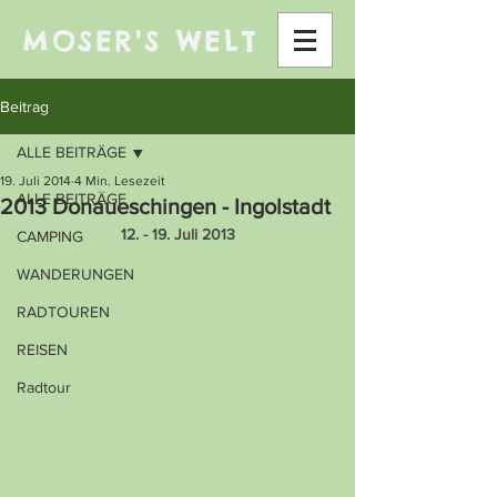
MOSER'S WELT
Beitrag
ALLE BEITRÄGE
19. Juli 2014
4 Min. Lesezeit
ALLE BEITRÄGE
2013 Donaueschingen - Ingolstadt
12. - 19. Juli 2013
CAMPING
WANDERUNGEN
RADTOUREN
REISEN
Radtour