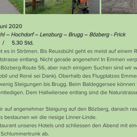
 Juni 2020
l – Hochdorf – Lenzburg – Brugg – Bözberg - Frick
 /     5.30 Std.
et es in Strömen. Bis Reussbühl geht es meist auf einem
tstrasse entlang. Nicht gerade angenehm! In Emmen verp
al-Bözberg-Route 56, aber nach einigem Suchen sind wir w
il und René sei Dank). Oberhalb des Flugplatzes Emmen
wenig Steigungen bis Brugg. Beim Baldeggersee können w
tledigen. Dem Hallwilersee entlang sind die Naturstrass
r auf angenehmer Steigung auf den Bözberg, danach rass
 bestaunen wir die riesige Linner-Linde.
taurant unseres Hotels und schliessen den Abend mit ein
t Schlummertrunk ab.