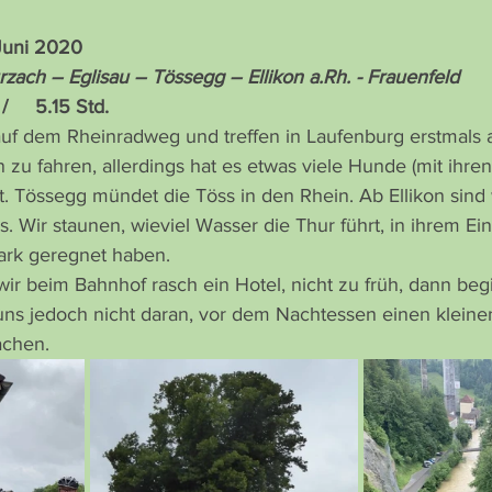
 Juni 2020
rzach – Eglisau – Tössegg – Ellikon a.Rh. - Frauenfeld
/     5.15 Std.
auf dem Rheinradweg und treffen in Laufenburg erstmals a
zu fahren, allerdings hat es etwas viele Hunde (mit ihren
. Tössegg mündet die Töss in den Rhein. Ab Ellikon sind w
. Wir staunen, wieviel Wasser die Thur führt, in ihrem Ei
ark geregnet haben.
wir beim Bahnhof rasch ein Hotel, nicht zu früh, dann begi
uns jedoch nicht daran, vor dem Nachtessen einen kleine
achen.