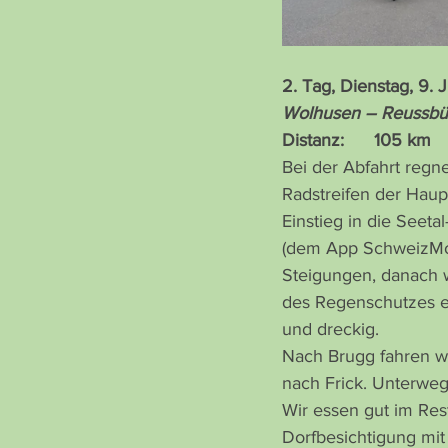
2. Tag, Dienstag, 9.
Wolhusen – Reussbüh
Distanz:      105 km    
Bei der Abfahrt regn
Radstreifen der Haup
Einstieg in die Seet
(dem App SchweizMob
Steigungen, danach 
des Regenschutzes en
und dreckig.
Nach Brugg fahren wi
nach Frick. Unterwegs
Wir essen gut im Res
Dorfbesichtigung mi