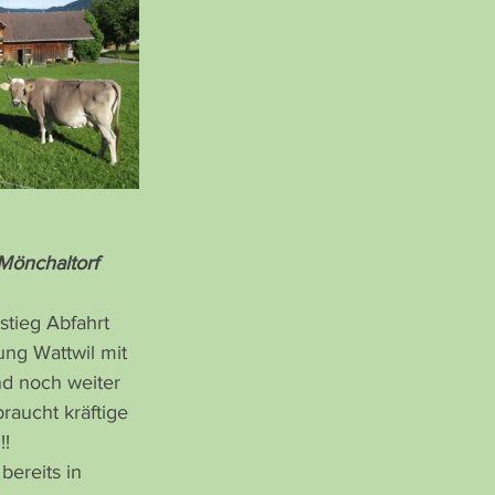
Mönchaltorf
tieg Abfahrt 
g Wattwil mit 
nd noch weiter 
raucht kräftige 
!!
bereits in 