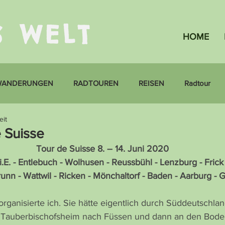
S WELT
HOME
WANDERUNGEN
RADTOUREN
REISEN
Radtour
eit
 Suisse
Tour de Suisse 8. – 14. Juni 2020
E. - Entlebuch - Wolhusen - Reussbühl - Lenzburg - Frick 
runn - Wattwil - Ricken - Mönchaltorf - Baden - Aarburg -
organisierte ich. Sie hätte eigentlich durch Süddeutschlan
 Tauberbischofsheim nach Füssen und dann an den Bode