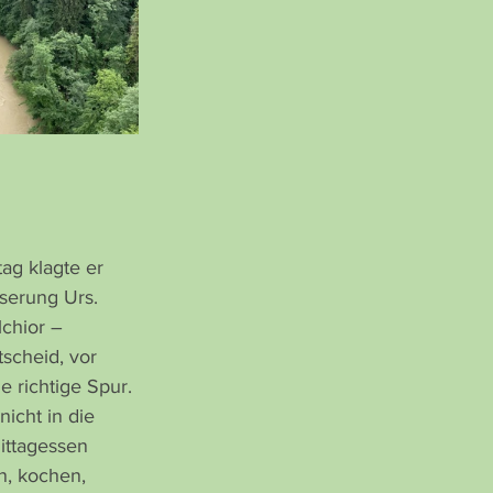
ag klagte er 
serung Urs.
lchior – 
scheid, vor 
 richtige Spur. 
icht in die 
ittagessen 
n, kochen, 