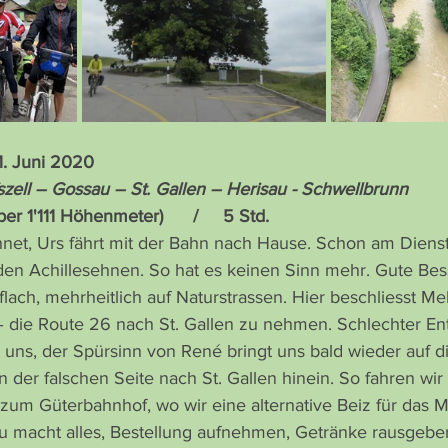
1. Juni 2020
szell – Gossau – St. Gallen – Herisau - Schwellbrunn
ber 1'111 Höhenmeter)      /     5 Std.
hnet, Urs fährt mit der Bahn nach Hause. Schon am Dienst
en Achillesehnen. So hat es keinen Sinn mehr. Gute Bes
 flach, mehrheitlich auf Naturstrassen. Hier beschliesst Me
die Route 26 nach St. Gallen zu nehmen. Schlechter Ent
uns, der Spürsinn von René bringt uns bald wieder auf die
er falschen Seite nach St. Gallen hinein. So fahren wir n
 zum Güterbahnhof, wo wir eine alternative Beiz für das M
au macht alles, Bestellung aufnehmen, Getränke rausgebe