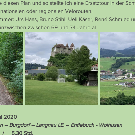
e diesen Plan und so stellte ich eine Ersatztour in der Sc
nationalen oder regionalen Velorouten.
mmer: Urs Haas, Bruno Stihl, Ueli Käser, René Schmied un
 inzwischen zwischen 69 und 74 Jahre al
ni 2020
 – Burgdorf – Langnau i.E. – Entlebuch - Wolhusen
 /     5.30 Std.