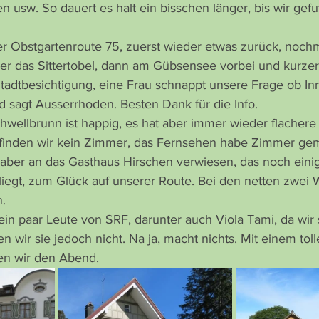
en usw. So dauert es halt ein bisschen länger, bis wir gefu
er Obstgartenroute 75, zuerst wieder etwas zurück, nochm
r das Sittertobel, dann am Gübsensee vorbei und kurzer
Stadtbesichtigung, eine Frau schnappt unsere Frage ob Inn
 sagt Ausserrhoden. Besten Dank für die Info.
hwellbrunn ist happig, es hat aber immer wieder flachere 
finden wir kein Zimmer, das Fernsehen habe Zimmer gemi
 aber an das Gasthaus Hirschen verwiesen, das noch ein
liegt, zum Glück auf unserer Route. Bei den netten zwei
n.
ein paar Leute von SRF, darunter auch Viola Tami, da wir 
 wir sie jedoch nicht. Na ja, macht nichts. Mit einem tol
en wir den Abend.