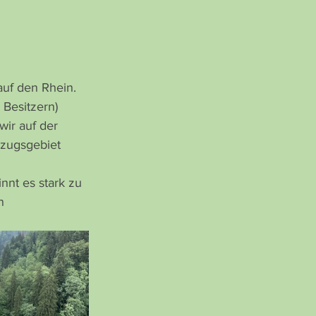
uf den Rhein. 
 Besitzern) 
ir auf der 
nzugsgebiet 
nnt es stark zu 
n 