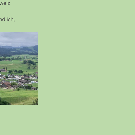
hweiz 
d ich, 