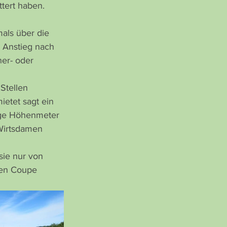
ttert haben. 
als über die 
 Anstieg nach 
er- oder 
Stellen 
etet sagt ein 
ige Höhenmeter 
 Wirtsdamen 
sie nur von 
len Coupe 