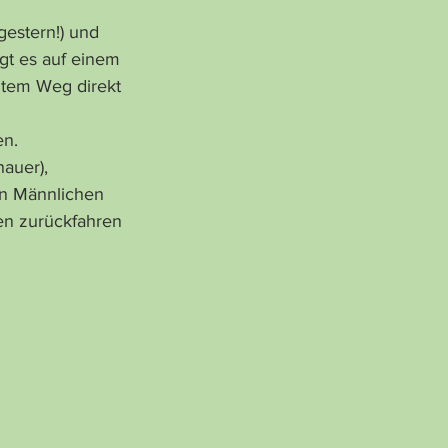
estern!) und 
gt es auf einem 
utem Weg direkt 
en.
n Männlichen 
en zurückfahren