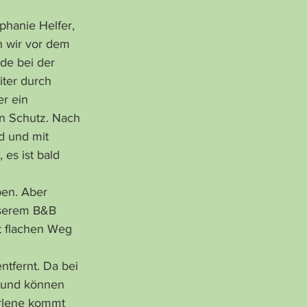
phanie Helfer, 
 wir vor dem 
de bei der 
iter durch 
r ein 
n Schutz. Nach 
d und mit 
es ist bald 
ben. Aber 
nserem B&B 
t flachen Weg 
 und können 
arlene kommt 