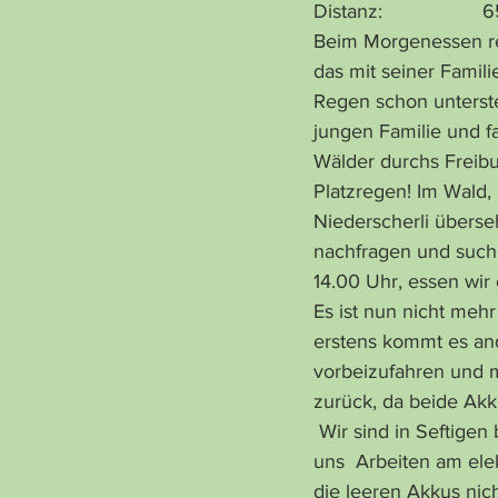
Distanz:                 
Beim Morgenessen reg
das mit seiner Fami
Regen schon unterste
jungen Familie und f
Wälder durchs Freibu
Platzregen! Im Wald
Niederscherli übers
nachfragen und suchen
14.00 Uhr, essen wir
Es ist nun nicht meh
erstens kommt es and
vorbeizufahren und m
zurück, da beide Akku
 Wir sind in Seftigen bei Josts zum Nachtessen eingeladen, ist nur etwa 3 km entfernt. Da bei 
uns  Arbeiten am el
die leeren Akkus nic