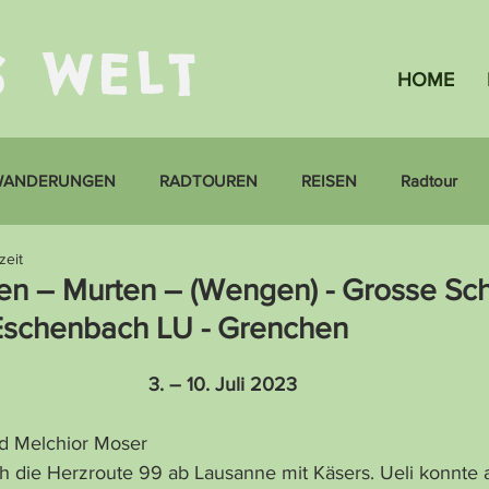
S WELT
HOME
WANDERUNGEN
RADTOUREN
REISEN
Radtour
zeit
n – Murten – (Wengen) - Grosse Sch
Eschenbach LU - Grenchen
3. – 10. Juli 2023
nd Melchior Moser
ch die Herzroute 99 ab Lausanne mit Käsers. Ueli konnte 