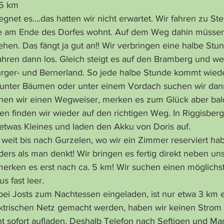
 65 km
net es….das hatten wir nicht erwartet. Wir fahren zu Ste
lie am Ende des Dorfes wohnt. Auf dem Weg dahin müssen
hen. Das fängt ja gut an!! Wir verbringen eine halbe Stun
ahren dann los. Gleich steigt es auf den Bramberg und we
rger- und Bernerland. So jede halbe Stunde kommt wiede
, unter Bäumen oder unter einem Vordach suchen wir dan
ehen wir einen Wegweiser, merken es zum Glück aber bal
 finden wir wieder auf den richtigen Weg. In Riggisberg, 
 etwas Kleines und laden den Akku von Doris auf.
r weit bis nach Gurzelen, wo wir ein Zimmer reserviert ha
ers als man denkt! Wir bringen es fertig direkt neben u
erken es erst nach ca. 5 km! Wir suchen einen möglichs
s fast leer.
ektrischen Netz gemacht werden, haben wir keinen Strom
ht sofort aufladen. Deshalb Telefon nach Seftigen und M