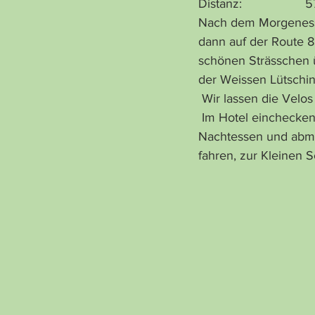
Distanz:                 
Nach dem Morgenessen
dann auf der Route 8
schönen Strässchen ü
der Weissen Lütschi
 Wir lassen die Velo
 Im Hotel einchecken, das Dorf erkunden, Apero nehmen (bei einem Regenschauer), 
Nachtessen und abma
fahren, zur Kleinen