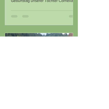
Geburtstag unserer Tochter Cornelia
schenkten wir ihr ein Wochenende in...
9. Sept. 2024
6 Min. Lesezeit
2024 Herzroute 99:
Lausanne - Romont - Laupen
- Thun - Langnau i.E. -
Willisau - Eschenbach LU