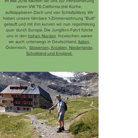
Im Mai 2016 kauften wir uns zur Pensionierung
einen VW T6 California (mit Küche,
aufklappbaren Dach und vier Schlafplätze). Wir
haben unsere fahrbare 1-Zimmerwohnung "Bulli"
getauft und mit ihm kurven wir nun regelmässig
quer durch Europa. Die Jungfern-Fahrt führte
uns in den
hohen Norden
. Inzwischen waren
wir auch unterwegs in Deutschland,
Italien
,
Österreich,
Slowenien, Kroatien, Niederlande,
Schottland und England.