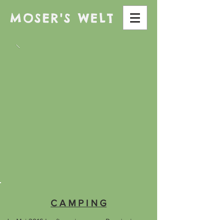
MOSER'S WELT
C A M P I N G