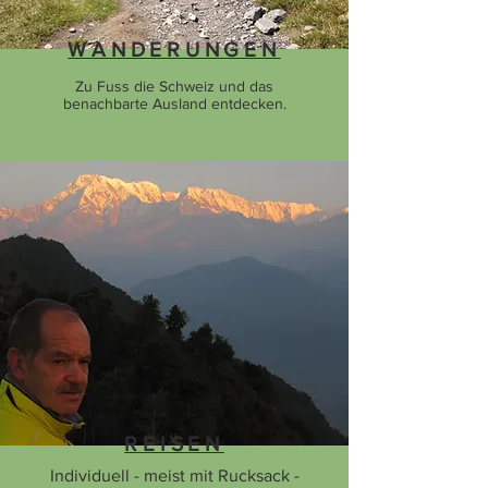
WANDERUNGEN
Zu Fuss die Schweiz und das
benachbarte Ausland entdecken.
REISEN
Individuell - meist mit Rucksack -