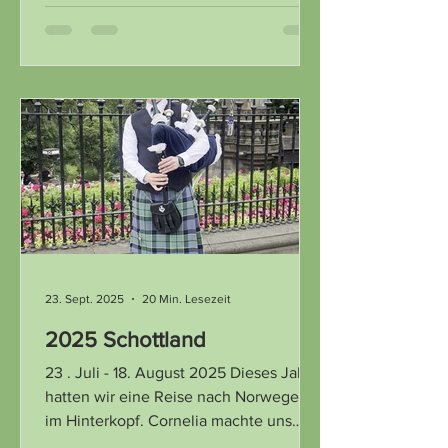
uns einen Strich durch die Rechnung.
Aufgeschoben ist nicht aufgehoben!
Aber Marokko war mehr als nur ein
Lückenbüsser! Marokko ist rund 10x so
gross wie die Schweiz und hat ca. 39
Mio. Einwohner. Staatsoberhaupt ist
König Mohammed VI und Staatsreligion
ist Islam. Im Atlasgebirge liegt der
höchste Berg von Marokko, der 4'167 m
ho
23. Sept. 2025
20 Min. Lesezeit
2025 Schottland
23 . Juli - 18. August 2025 Dieses Jahr
hatten wir eine Reise nach Norwegen
im Hinterkopf. Cornelia machte uns
dann Schottland...